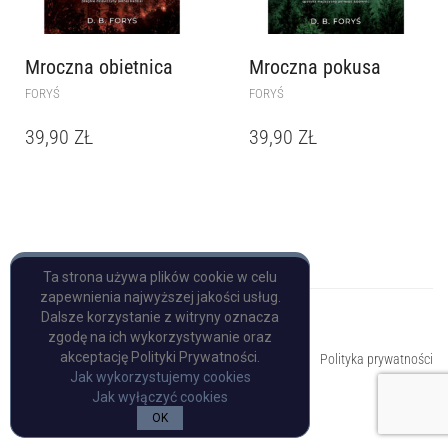
Mroczna obietnica
Mroczna pokusa
FORYŚ
FORYŚ
39,90
ZŁ
39,90
ZŁ
Ta strona używa plików cookie w celu
zapewnienia najwyższej jakości usług.
Dalsze korzystanie z witryny oznacza
zgodę na ich wykorzystywanie oraz
Copyright © Pulp Books
akceptację Polityki Prywatności.
Polityka prywatności
Jak wykorzystujemy cookies
Jak wyłączyć cookies
OK