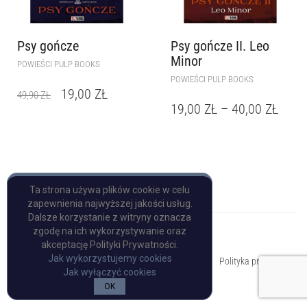
Psy gończe
Psy gończe II. Leo
Minor
POWIEŚCI PULP BOOKS
POWIEŚCI PULP BOOKS
19,00
ZŁ
49,90
ZŁ
19,00
ZŁ
–
40,00
ZŁ
Ta strona używa plików cookie w celu
zapewnienia najwyższej jakości usług.
Dalsze korzystanie z witryny oznacza
zgodę na ich wykorzystywanie oraz
akceptację Polityki Prywatności.
Copyright © Pulp Books
Jak wykorzystujemy cookies
Polityka prywatności
Jak wyłączyć cookies
OK