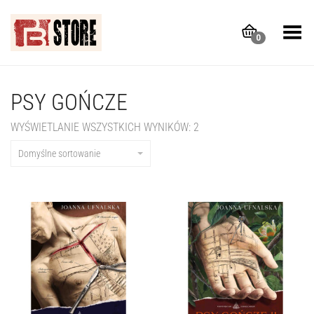
Toggle Menu
0
PSY GOŃCZE
WYŚWIETLANIE WSZYSTKICH WYNIKÓW: 2
Domyślne sortowanie