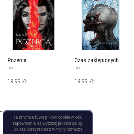
Pożerca
Czas zaślepionych
HM
HM
19,99
ZŁ
19,99
ZŁ
-->
Ta strona używa plików cookie w celu
zapewnienia najwyższej jakości usług.
Dalsze korzystanie z witryny oznacza