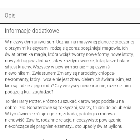
Opis
Informacje dodatkowe
W niezwykłym uniwersum Ucznia, na masywnej planecie otoczonej
olbrzymimi księżycami, rodzą się coraz potężniejsi magowie. Ich
świat przenika magia, która wciąż tworzy nowe formy, nowe istoty,
nowych bogów. Jednak, jak w każdym świecie, tutaj także balans
sił jest kruchy. Wszyscy w pewnym sensie – są czyimiś
niewolnikami. Zwiastunem Zmiany są narodziny chłopca-
nekromanty, który… wcale nie jest zbawicielem ich świata. Kim jest i
kim są ludzie z jego rodu? Czy wszyscy nieuchronnie, razem z nim,
podążają ku… zagładzie?
To nie Harry Potter. Próżno tu szukać klarownego podziału na
dobro i zło. Bohaterowie są toksyczni, szarzy, trudni do polubienia.
W tym świecie króluje egoizm, zdrada, patologia i rodowa
nienawiść. Zawiłe, rodzinne relacje, nieoczywiste powiązania,
niekończące się pragnienie zemsty… oto upadły świat Syllonu.