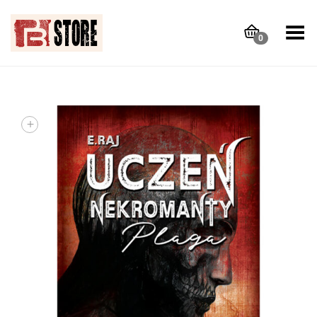
Toggle Menu
0
+