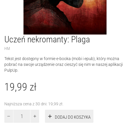
Uczeń nekromanty: Plaga
HM
Tekst jest dostępny w formie e-booka (mobi i epub), który można
pobrać na swoje urządzenie oraz cieszyć się nim w naszej aplikacji
PulpUp.
19,99
zł
Najniższa cena z 30 dni:
19,99
zł
.
ilość
DODAJ DO KOSZYKA
Uczeń
nekromanty:
Plaga