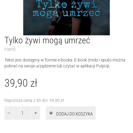
Tylko żywi mogą umrzeć
FORYŚ
Tekst jest dostępny w formie e-booka. E-book (mobi i epub) można
pobrać na swoje urządzenie lub czytać w aplikacji PulpUp.
39,90
zł
Najniższa cena z 30 dni:
39,90
zł
.
ilość
DODAJ DO KOSZYKA
Tylko
żywi
mogą
umrzeć