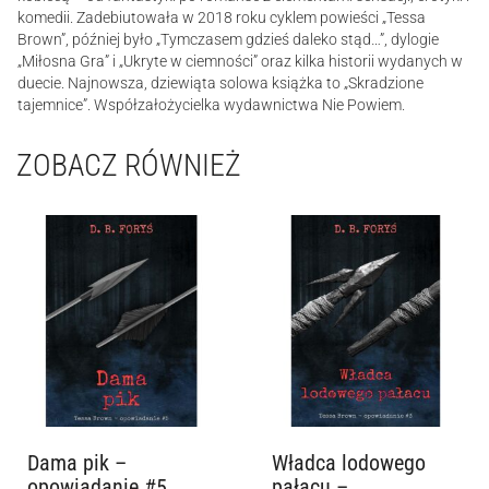
komedii. Zadebiutowała w 2018 roku cyklem powieści „Tessa
Brown”, później było „Tymczasem gdzieś daleko stąd…”, dylogie
„Miłosna Gra” i „Ukryte w ciemności” oraz kilka historii wydanych w
duecie. Najnowsza, dziewiąta solowa książka to „Skradzione
tajemnice”. Współzałożycielka wydawnictwa Nie Powiem.
ZOBACZ RÓWNIEŻ
Dama pik –
Władca lodowego
opowiadanie #5
pałacu –