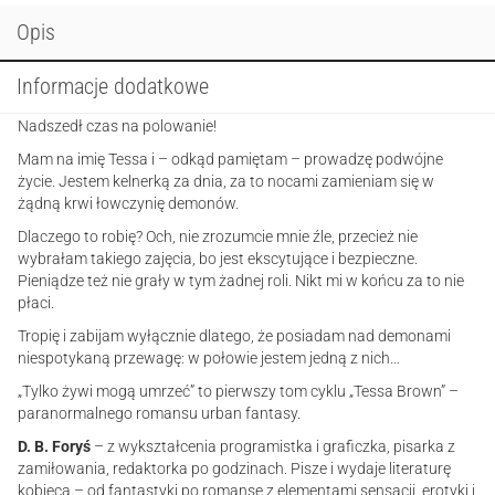
Opis
Informacje dodatkowe
Nadszedł czas na polowanie!
Mam na imię Tessa i – odkąd pamiętam – prowadzę podwójne
życie. Jestem kelnerką za dnia, za to nocami zamieniam się w
żądną krwi łowczynię demonów.
Dlaczego to robię? Och, nie zrozumcie mnie źle, przecież nie
wybrałam takiego zajęcia, bo jest ekscytujące i bezpieczne.
Pieniądze też nie grały w tym żadnej roli. Nikt mi w końcu za to nie
płaci.
Tropię i zabijam wyłącznie dlatego, że posiadam nad demonami
niespotykaną przewagę: w połowie jestem jedną z nich…
„Tylko żywi mogą umrzeć” to pierwszy tom cyklu „Tessa Brown” –
paranormalnego romansu urban fantasy.
D. B. Foryś
– z wykształcenia programistka i graficzka, pisarka z
zamiłowania, redaktorka po godzinach. Pisze i wydaje literaturę
kobiecą – od fantastyki po romanse z elementami sensacji, erotyki i