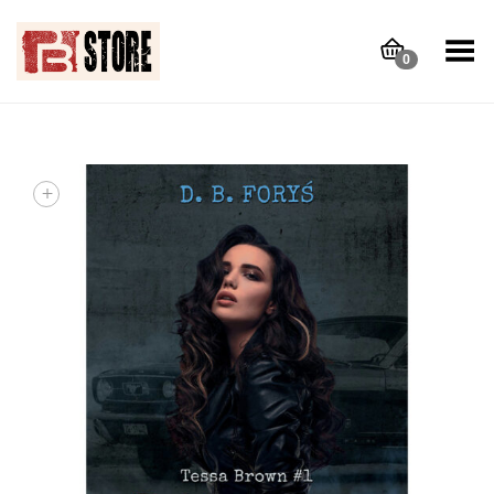
Toggle Menu
0
+