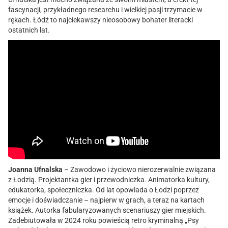
fascynacji, przykładnego researchu i wielkiej pasji trzymacie w
rękach. Łódź to najciekawszy nieosobowy bohater literacki
ostatnich lat.
Joanna Ufnalska
– Zawodowo i życiowo nierozerwalnie związana
z Łodzią. Projektantka gier i przewodniczka. Animatorka kultury,
edukatorka, społeczniczka. Od lat opowiada o Łodzi poprzez
emocje i doświadczanie – najpierw w grach, a teraz na kartach
książek. Autorka fabularyzowanych scenariuszy gier miejskich.
Zadebiutowała w 2024 roku powieścią retro kryminalną „Psy