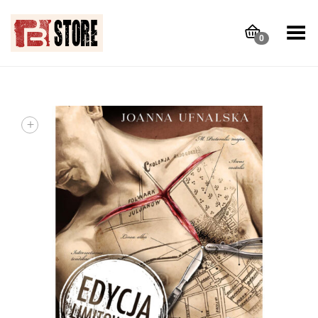
Toggle Menu
0
+