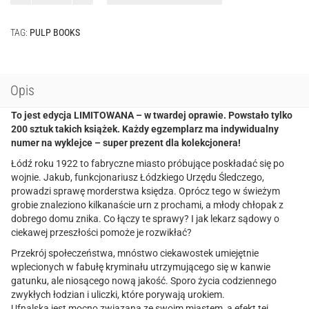
gończe
-
TAG:
PULP BOOKS
edycja
limitowana
Opis
To jest edycja LIMITOWANA – w twardej oprawie. Powstało tylko
200 sztuk takich książek. Każdy egzemplarz ma indywidualny
numer na wyklejce – super prezent dla kolekcjonera!
Łódź roku 1922 to fabryczne miasto próbujące poskładać się po
wojnie. Jakub, funkcjonariusz Łódzkiego Urzędu Śledczego,
prowadzi sprawę morderstwa księdza. Oprócz tego w świeżym
grobie znaleziono kilkanaście urn z prochami, a młody chłopak z
dobrego domu znika. Co łączy te sprawy? I jak lekarz sądowy o
ciekawej przeszłości pomoże je rozwikłać?
Przekrój społeczeństwa, mnóstwo ciekawostek umiejętnie
wplecionych w fabułę kryminału utrzymującego się w kanwie
gatunku, ale niosącego nową jakość. Sporo życia codziennego
zwykłych łodzian i uliczki, które porywają urokiem.
Ufnalska jest mocno związana ze swoim miastem, a efekt tej