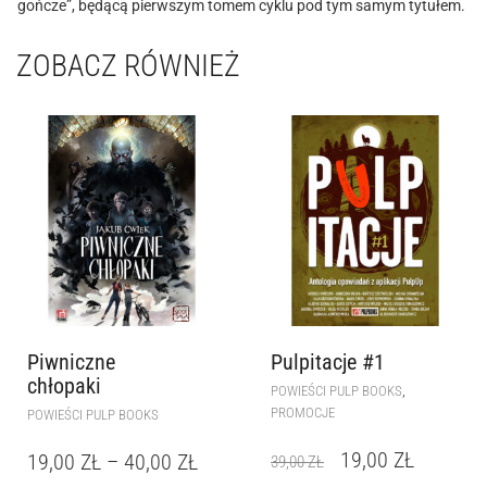
gończe”, będącą pierwszym tomem cyklu pod tym samym tytułem.
ZOBACZ RÓWNIEŻ
Piwniczne
Pulpitacje #1
chłopaki
,
POWIEŚCI PULP BOOKS
PROMOCJE
POWIEŚCI PULP BOOKS
19,00
ZŁ
19,00
ZŁ
–
40,00
ZŁ
39,00
ZŁ