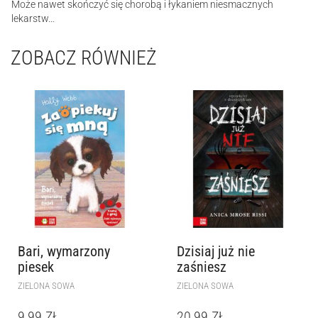
Może nawet skończyć się chorobą i łykaniem niesmacznych
lekarstw…
ZOBACZ RÓWNIEŻ
Bari, wymarzony
Dzisiaj już nie
piesek
zaśniesz
ZIELONA SOWA
ZIELONA SOWA
9,99
ZŁ
20,99
ZŁ