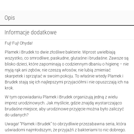
Brudek.
Brudaśne
urodziny
Opis
Informacje dodatkowe
Fuj! Fuj! Ohyda!
Plamek i Brudek to dwie złośliwe bakterie. Wprost uwielbiają
wszystko, co smrodliwe, paskudne, glutaśne i brudaśne. Zawsze są
blisko dzieci, które zapominają o codziennym dbaniu o higienę – nie
myją rąk ani zębów, nie czeszą włosów, nie lubią zmieniać
skarpetek i sprzątać w swoim pokoju. To właśnie wtedy Plamek i
Brudek stają się ich najlepszymi przyjaciółmi i nie opuszczają ich na
krok.
W tym opowiadaniu Plamek i Brudek organizują jedną z wielu
imprez urodzinowych. Jak myślicie, gdzie znajdą wystarczająco
brudaśne miejsce, aby urodzinowe przyjęcie można było zaliczyć
do udanych?
Uwaga! “Plamek i Brudek” to obrzydliwie przezabawna seria, która
uświadomi najmłodszym, że przyjaźń z bakteriami to nic dobrego.