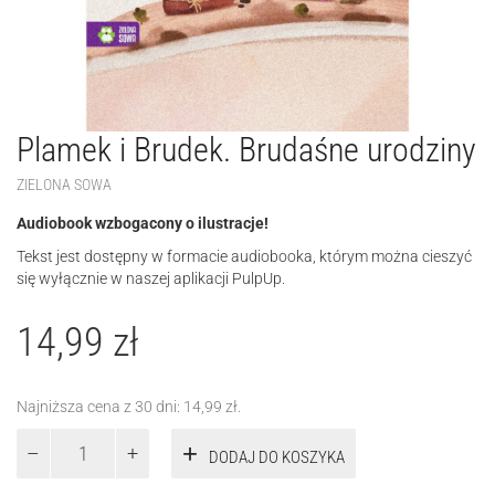
Plamek i Brudek. Brudaśne urodziny
ZIELONA SOWA
Audiobook wzbogacony o ilustracje!
Tekst jest dostępny w formacie audiobooka, którym można cieszyć
się wyłącznie w naszej aplikacji PulpUp.
14,99
zł
Najniższa cena z 30 dni:
14,99
zł
.
ilość
DODAJ DO KOSZYKA
Plamek
i