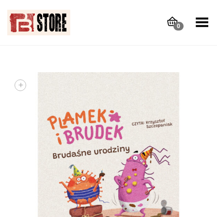
Toggle Menu
0
+