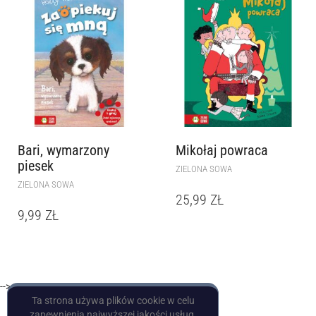
Bari, wymarzony
Mikołaj powraca
piesek
ZIELONA SOWA
ZIELONA SOWA
25,99
ZŁ
9,99
ZŁ
-->
Ta strona używa plików cookie w celu
zapewnienia najwyższej jakości usług.