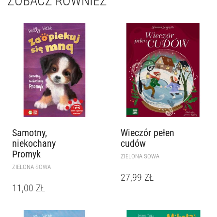
ZOBACZ RÓWNIEŻ
Samotny,
Wieczór pełen
niekochany
cudów
Promyk
ZIELONA SOWA
ZIELONA SOWA
27,99
ZŁ
11,00
ZŁ