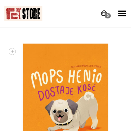
Toggle Menu
0
+