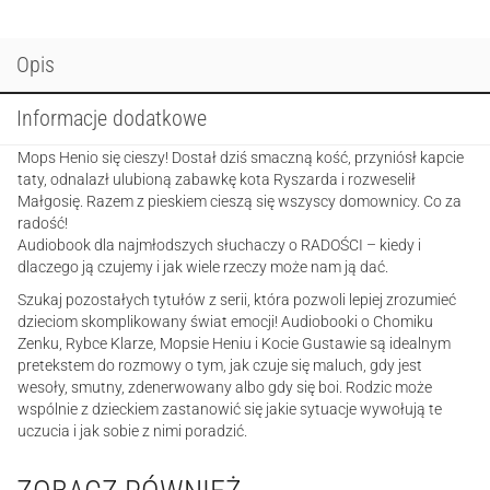
dostaje
kość
Opis
Informacje dodatkowe
Mops Henio się cieszy! Dostał dziś smaczną kość, przyniósł kapcie
taty, odnalazł ulubioną zabawkę kota Ryszarda i rozweselił
Małgosię. Razem z pieskiem cieszą się wszyscy domownicy. Co za
radość!
Audiobook dla najmłodszych słuchaczy o RADOŚCI – kiedy i
dlaczego ją czujemy i jak wiele rzeczy może nam ją dać.
Szukaj pozostałych tytułów z serii, która pozwoli lepiej zrozumieć
dzieciom skomplikowany świat emocji! Audiobooki o Chomiku
Zenku, Rybce Klarze, Mopsie Heniu i Kocie Gustawie są idealnym
pretekstem do rozmowy o tym, jak czuje się maluch, gdy jest
wesoły, smutny, zdenerwowany albo gdy się boi. Rodzic może
wspólnie z dzieckiem zastanowić się jakie sytuacje wywołują te
uczucia i jak sobie z nimi poradzić.