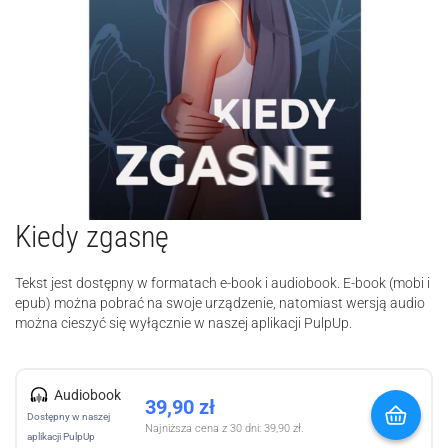
Kiedy zgasnę
Tekst jest dostępny w formatach e-book i audiobook. E-book (mobi i
epub) można pobrać na swoje urządzenie, natomiast wersją audio
można cieszyć się wyłącznie w naszej aplikacji PulpUp.
Audiobook
39,90
zł
Dostępny w naszej
Najniższa cena z 30 dni:
39,90
zł
.
aplikacji PulpUp