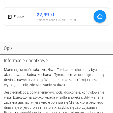
27,99
zł
E-book
Najniższa cena z 30 dni:
27,99
zł
.
Opis
Informacje dodatkowe
Marlena jest nieśmiała i wrażliwa. Tak bardzo chciałaby być
akceptowana, ładna, kochana… Tymczasem w liceum jest ofiarą
drwin, a nawet przemocy. W dodatku matka-perfekcjonistka
wymaga od niej zdecydowanie za dużo.
Jest jednak coś, co Marlenie wychodzi doskonale: kontrolowanie
wagi. Dziewczyna szybko wpada w sidła anoreksji. Gdy Marlena
zaczyna gasnąć, w jej świecie pojawia się Miśka, która pewnego
dnia staje w jej obronie i nastolatki szybko się zaprzyjaźniają.
Potem poznaje Huberta, chłopaka, który wydaje się pochodzić z