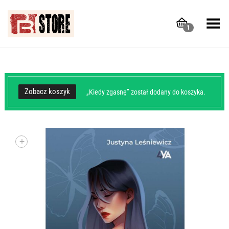
Toggle Menu
1
Zobacz koszyk
„Kiedy zgasnę” został dodany do koszyka.
+