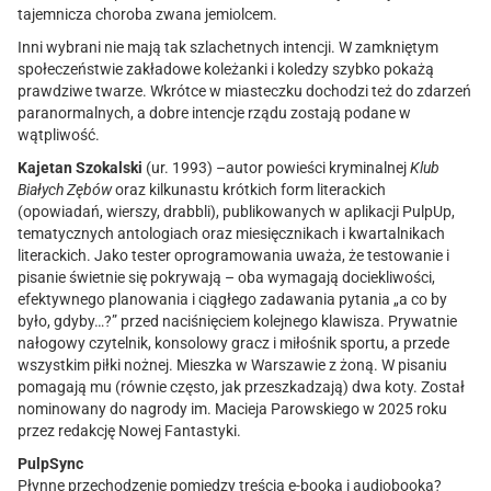
tajemnicza choroba zwana jemiolcem.
Inni wybrani nie mają tak szlachetnych intencji. W zamkniętym
społeczeństwie zakładowe koleżanki i koledzy szybko pokażą
prawdziwe twarze. Wkrótce w miasteczku dochodzi też do zdarzeń
paranormalnych, a dobre intencje rządu zostają podane w
wątpliwość.
Kajetan Szokalski
(ur. 1993) –autor powieści kryminalnej
Klub
Białych Zębów
oraz kilkunastu krótkich form literackich
(opowiadań, wierszy, drabbli), publikowanych w aplikacji PulpUp,
tematycznych antologiach oraz miesięcznikach i kwartalnikach
literackich. Jako tester oprogramowania uważa, że testowanie i
pisanie świetnie się pokrywają – oba wymagają dociekliwości,
efektywnego planowania i ciągłego zadawania pytania „a co by
było, gdyby…?” przed naciśnięciem kolejnego klawisza. Prywatnie
nałogowy czytelnik, konsolowy gracz i miłośnik sportu, a przede
wszystkim piłki nożnej. Mieszka w Warszawie z żoną. W pisaniu
pomagają mu (równie często, jak przeszkadzają) dwa koty. Został
nominowany do nagrody im. Macieja Parowskiego w 2025 roku
przez redakcję Nowej Fantastyki.
PulpSync
Płynne przechodzenie pomiędzy treścią e-booka i audiobooka?