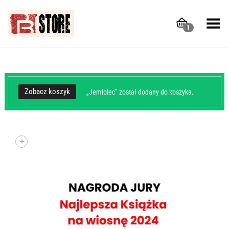
Toggle Menu
1
Zobacz koszyk
„Jemiolec” został dodany do koszyka.
+