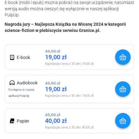
E-book (mobi i epub) można pobrać na swoje urządzenie, natomiast
wersją audio można cieszyć się wyłącznie w naszej aplikacji
PulpUp.
Nagroda jury – Najlepsza Książka na Wiosnę 2024 w kategorii
science-fiction w plebiscycie serwisu Granice.pl.
49,90
zł
19,00
zł
E-book
Najniższa cena z 30 dni:
19,00
zł
.
Audiobook
49,90
zł
19,00
zł
Dostępny w naszej
Najniższa cena z 30 dni:
19,00
zł
.
aplikacji PulpUp
49,90
zł
40,00
zł
Papier
Najniższa cena z 30 dni:
40,00
zł
.