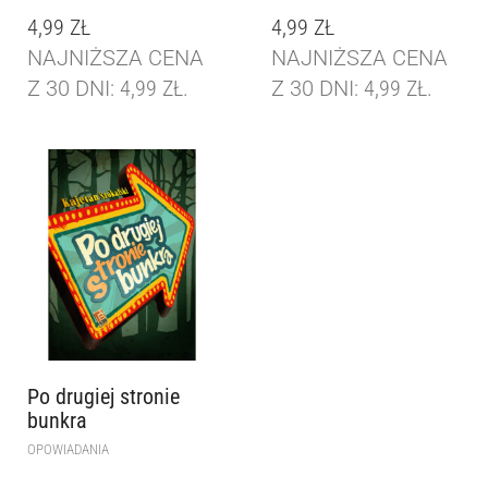
4,99
ZŁ
4,99
ZŁ
NAJNIŻSZA CENA
NAJNIŻSZA CENA
Z 30 DNI:
4,99
ZŁ
.
Z 30 DNI:
4,99
ZŁ
.
Po drugiej stronie
bunkra
OPOWIADANIA