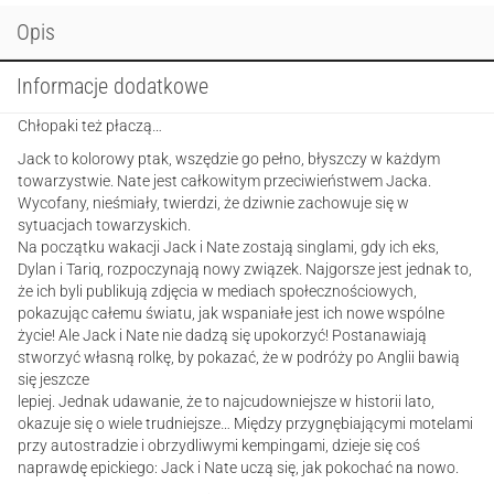
Opis
Informacje dodatkowe
Chłopaki też płaczą…
Jack to kolorowy ptak, wszędzie go pełno, błyszczy w każdym
towarzystwie. Nate jest całkowitym przeciwieństwem Jacka.
Wycofany, nieśmiały, twierdzi, że dziwnie zachowuje się w
sytuacjach towarzyskich.
Na początku wakacji Jack i Nate zostają singlami, gdy ich eks,
Dylan i Tariq, rozpoczynają nowy związek. Najgorsze jest jednak to,
że ich byli publikują zdjęcia w mediach społecznościowych,
pokazując całemu światu, jak wspaniałe jest ich nowe wspólne
życie! Ale Jack i Nate nie dadzą się upokorzyć! Postanawiają
stworzyć własną rolkę, by pokazać, że w podróży po Anglii bawią
się jeszcze
lepiej. Jednak udawanie, że to najcudowniejsze w historii lato,
okazuje się o wiele trudniejsze… Między przygnębiającymi motelami
przy autostradzie i obrzydliwymi kempingami, dzieje się coś
naprawdę epickiego: Jack i Nate uczą się, jak pokochać na nowo.