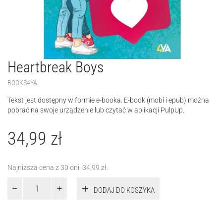
Heartbreak Boys
BOOKS4YA
Tekst jest dostępny w formie e-booka. E-book (mobi i epub) można
pobrać na swoje urządzenie lub czytać w aplikacji PulpUp.
34,99
zł
Najniższa cena z 30 dni:
34,99
zł
.
ilość
DODAJ DO KOSZYKA
Heartbreak
Boys