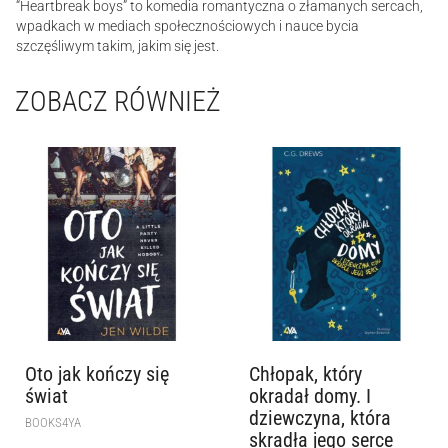
“Heartbreak boys” to komedia romantyczna o złamanych sercach,
wpadkach w mediach społecznościowych i nauce bycia
szczęśliwym takim, jakim się jest.
ZOBACZ RÓWNIEŻ
Oto jak kończy się
Chłopak, który
świat
okradał domy. I
dziewczyna, która
BOOKS4YA
skradła jego serce