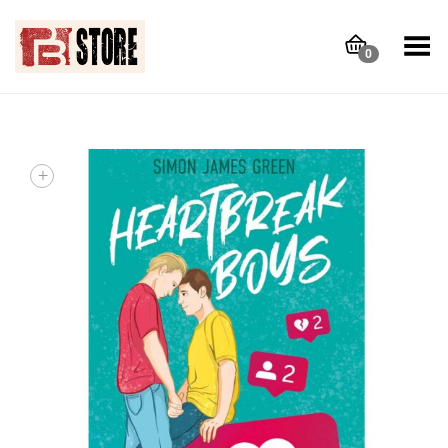
Toggle Menu
0
+