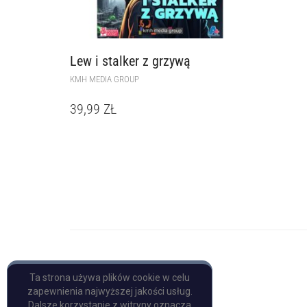
Lew i stalker z grzywą
KMH MEDIA GROUP
39,99
ZŁ
Copyright © Pulp Books
Ta strona używa plików cookie w celu
zapewnienia najwyższej jakości usług.
Dalsze korzystanie z witryny oznacza