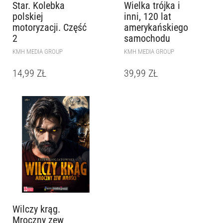
Star. Kolebka
Wielka trójka i
polskiej
inni, 120 lat
motoryzacji. Część
amerykańskiego
2
samochodu
KMH MEDIA GROUP
KMH MEDIA GROUP
14,99
ZŁ
39,99
ZŁ
Wilczy krąg.
Mroczny zew