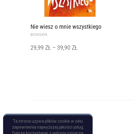
Nie wiesz o mnie wszystkiego
BOOKS4YA
29,99
ZŁ
–
39,90
ZŁ
Copyright © Pulp Books
Ta strona używa plików cookie w celu
zapewnienia najwyższej jakości usług.
Dalsze korzystanie z witryny oznacza