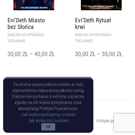
Evi’Deth Miasto
Evi’Deth Rytuał
bez Słońca
krwi
EWELINA WYSPIAŃSKA-
EWELINA WYSPIAŃSKA-
TROJNIARZ
TROJNIARZ
30,00
ZŁ
–
40,00
ZŁ
30,00
ZŁ
–
35,00
ZŁ
Ta strona używa plików cookie w celu
zapewnienia najwyższej jakości usług.
Dalsze korzystanie z witryny oznacza
zgodę na ich wykorzystywanie oraz
akceptację Polityki Prywatności.
Jak wykorzystujemy cookies
Copyright © Pulp Books
Jak wyłączyć cookies
Polityka prywatności
OK