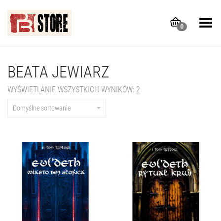
Toggle Menu
0
BEATA JEWIARZ
WYŚWIETLANIE WSZYSTKICH WYNIKÓW: 2
Domyślne sortowanie