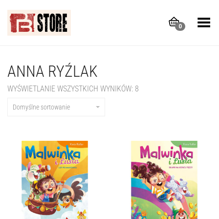
Toggle Menu
0
ANNA RYŹLAK
WYŚWIETLANIE WSZYSTKICH WYNIKÓW: 8
Domyślne sortowanie