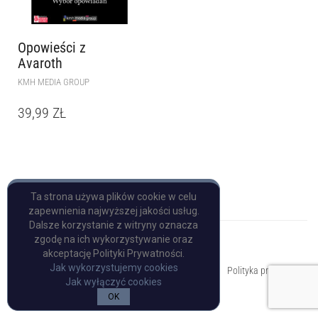
Opowieści z
Avaroth
KMH MEDIA GROUP
39,99
ZŁ
Ta strona używa plików cookie w celu
zapewnienia najwyższej jakości usług.
Dalsze korzystanie z witryny oznacza
zgodę na ich wykorzystywanie oraz
akceptację Polityki Prywatności.
Copyright © Pulp Books
Jak wykorzystujemy cookies
Polityka prywatności
Jak wyłączyć cookies
OK