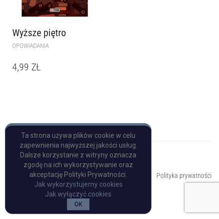
Wyższe piętro
OPOWIADANIA
4,99
ZŁ
Ta strona używa plików cookie w celu
zapewnienia najwyższej jakości usług.
Dalsze korzystanie z witryny oznacza
zgodę na ich wykorzystywanie oraz
Copyright © Pulp Books
akceptację Polityki Prywatności.
Polityka prywatności
Jak wykorzystujemy cookies
Jak wyłączyć cookies
OK