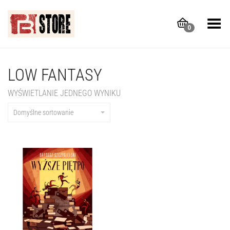
Toggle Menu
0
LOW FANTASY
WYŚWIETLANIE JEDNEGO WYNIKU
Domyślne sortowanie