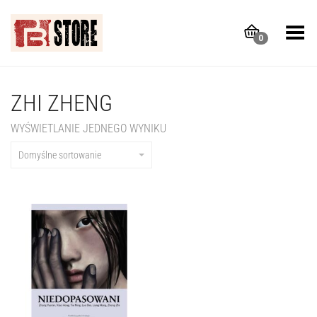
Toggle Menu
0
ZHI ZHENG
WYŚWIETLANIE JEDNEGO WYNIKU
Domyślne sortowanie