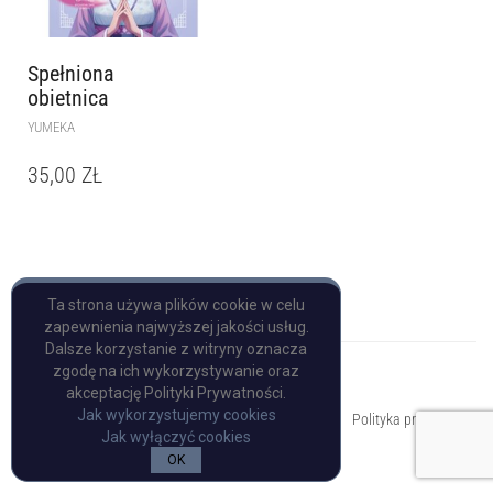
Spełniona
obietnica
YUMEKA
35,00
ZŁ
Ta strona używa plików cookie w celu
zapewnienia najwyższej jakości usług.
Dalsze korzystanie z witryny oznacza
zgodę na ich wykorzystywanie oraz
akceptację Polityki Prywatności.
Copyright © Pulp Books
Jak wykorzystujemy cookies
Polityka prywatności
Jak wyłączyć cookies
OK