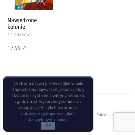
Nawiedzone
kolonie
ZIELONA SOWA
17,99
ZŁ
Ta strona używa plików cookie w celu
zapewnienia najwyższej jakości usług.
Dalsze korzystanie z witryny oznacza
zgodę na ich wykorzystywanie oraz
akceptację Polityki Prywatności.
Copyright © Pulp Books
Jak wykorzystujemy cookies
Polityka prywatności
Jak wyłączyć cookies
OK