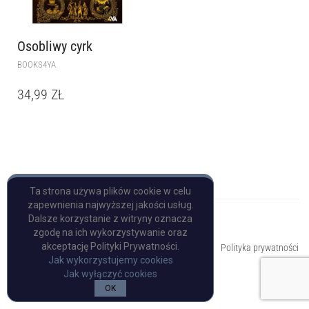
Osobliwy cyrk
BOOKS4YA
34,99
ZŁ
Ta strona używa plików cookie w celu
zapewnienia najwyższej jakości usług.
Dalsze korzystanie z witryny oznacza
zgodę na ich wykorzystywanie oraz
Copyright © Pulp Books
akceptację Polityki Prywatności.
Polityka prywatności
Jak wykorzystujemy cookies
Jak wyłączyć cookies
OK