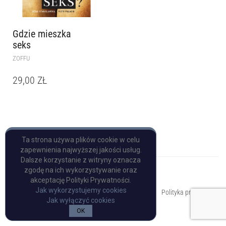
Gdzie mieszka
seks
ZOFFU
29,00
ZŁ
Ta strona używa plików cookie w celu
zapewnienia najwyższej jakości usług.
Dalsze korzystanie z witryny oznacza
zgodę na ich wykorzystywanie oraz
akceptację Polityki Prywatności.
Copyright © Pulp Books
Jak wykorzystujemy cookies
Polityka prywatności
Jak wyłączyć cookies
OK