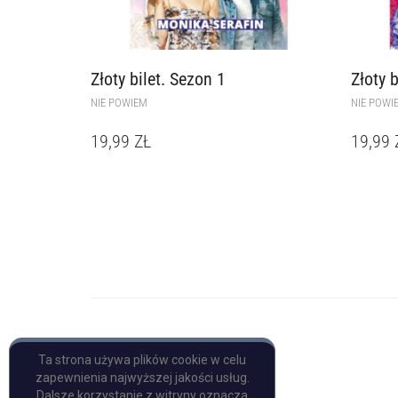
Złoty bilet. Sezon 1
Złoty b
NIE POWIEM
NIE POWI
19,99
ZŁ
19,99
Copyright © Pulp Books
Ta strona używa plików cookie w celu
zapewnienia najwyższej jakości usług.
Dalsze korzystanie z witryny oznacza