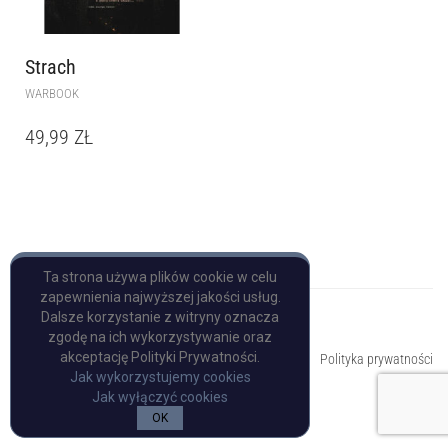
Strach
WARBOOK
49,99
ZŁ
Ta strona używa plików cookie w celu
zapewnienia najwyższej jakości usług.
Dalsze korzystanie z witryny oznacza
zgodę na ich wykorzystywanie oraz
Copyright © Pulp Books
akceptację Polityki Prywatności.
Polityka prywatności
Jak wykorzystujemy cookies
Jak wyłączyć cookies
OK