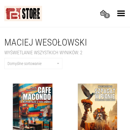
Toggle Menu
0
MACIEJ WESOŁOWSKI
WYŚWIETLANIE WSZYSTKICH WYNIKÓW: 2
Domyślne sortowanie