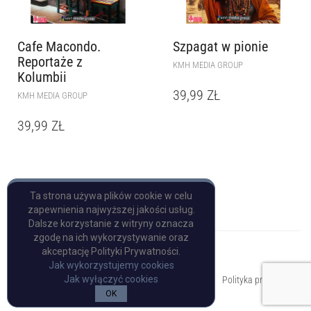
Cafe Macondo.
Szpagat w pionie
Reportaże z
KMH MEDIA GROUP
Kolumbii
39,99
ZŁ
KMH MEDIA GROUP
39,99
ZŁ
Ta strona używa plików cookie w celu
zapewnienia najwyższej jakości usług.
Dalsze korzystanie z witryny oznacza
zgodę na ich wykorzystywanie oraz
akceptację Polityki Prywatności.
Jak wykorzystujemy cookies
Copyright © Pulp Books
Jak wyłączyć cookies
Polityka prywatności
OK