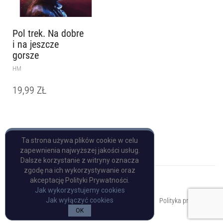
Pol trek. Na dobre
i na jeszcze
gorsze
HM
19,99
ZŁ
Ta strona używa plików cookie w celu
zapewnienia najwyższej jakości usług.
Dalsze korzystanie z witryny oznacza
zgodę na ich wykorzystywanie oraz
akceptację Polityki Prywatności.
Jak wykorzystujemy cookies
Copyright © Pulp Books
Jak wyłączyć cookies
Polityka prywatności
OK