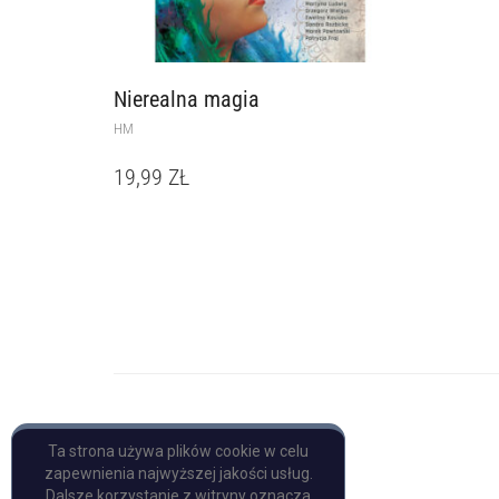
Nierealna magia
HM
19,99
ZŁ
Copyright © Pulp Books
Ta strona używa plików cookie w celu
zapewnienia najwyższej jakości usług.
Dalsze korzystanie z witryny oznacza