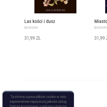
Las kości i dusz
Miasto
BOOKS4YA
BOOKS4Y
31,99
ZŁ
31,99
Copyright © Pulp Books
Ta strona używa plików cookie w celu
zapewnienia najwyższej jakości usług.
Dalsze korzystanie z witryny oznacza