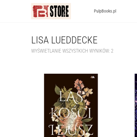
PulpBooks.pl
LISA LUEDDECKE
WYŚWIETLANIE WSZYSTKICH WYNIKÓW: 2