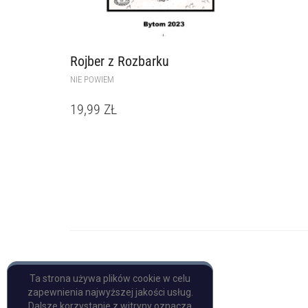
Rojber z Rozbarku
NIE POWIEM
19,99
ZŁ
Copyright © Pulp Books
Ta strona używa plików cookie w celu
zapewnienia najwyższej jakości usług.
Dalsze korzystanie z witryny oznacza