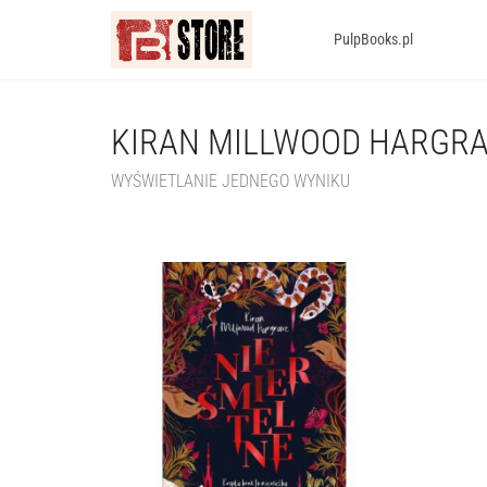
PulpBooks.pl
KIRAN MILLWOOD HARGR
WYŚWIETLANIE JEDNEGO WYNIKU