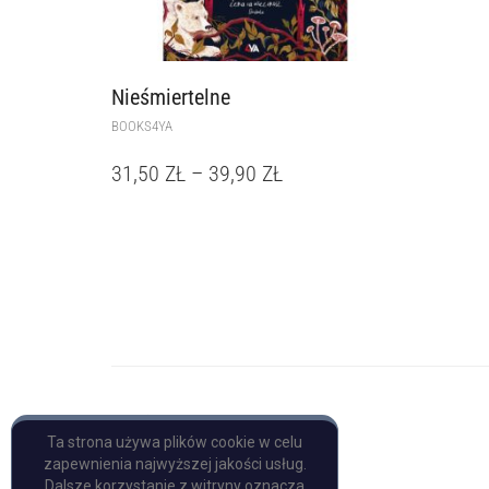
Nieśmiertelne
BOOKS4YA
31,50
ZŁ
–
39,90
ZŁ
Copyright © Pulp Books
Ta strona używa plików cookie w celu
zapewnienia najwyższej jakości usług.
Dalsze korzystanie z witryny oznacza