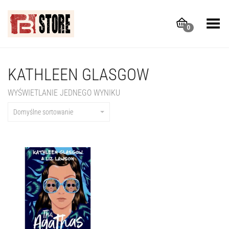
Toggle Menu
0
KATHLEEN GLASGOW
WYŚWIETLANIE JEDNEGO WYNIKU
Domyślne sortowanie