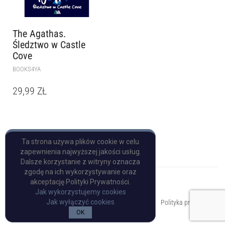
The Agathas.
Śledztwo w Castle
Cove
BOOKS4YA
29,99
ZŁ
Ta strona używa plików cookie w celu
zapewnienia najwyższej jakości usług.
Dalsze korzystanie z witryny oznacza
zgodę na ich wykorzystywanie oraz
akceptację Polityki Prywatności.
Jak wykorzystujemy cookies
Copyright © Pulp Books
Jak wyłączyć cookies
Polityka prywatności
OK