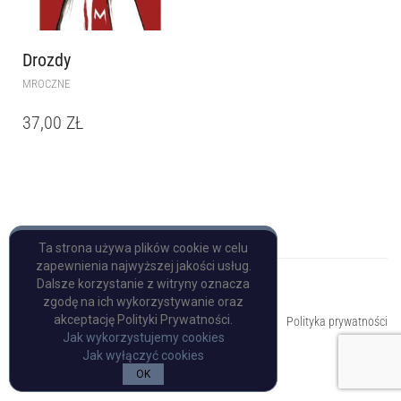
Drozdy
MROCZNE
37,00
ZŁ
Ta strona używa plików cookie w celu
zapewnienia najwyższej jakości usług.
Dalsze korzystanie z witryny oznacza
zgodę na ich wykorzystywanie oraz
Copyright © Pulp Books
akceptację Polityki Prywatności.
Polityka prywatności
Jak wykorzystujemy cookies
Jak wyłączyć cookies
OK