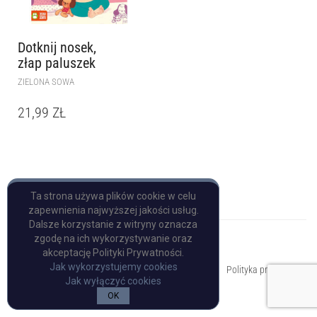
Dotknij nosek,
złap paluszek
ZIELONA SOWA
21,99
ZŁ
Ta strona używa plików cookie w celu
zapewnienia najwyższej jakości usług.
Dalsze korzystanie z witryny oznacza
zgodę na ich wykorzystywanie oraz
akceptację Polityki Prywatności.
Copyright © Pulp Books
Jak wykorzystujemy cookies
Polityka prywatności
Jak wyłączyć cookies
OK