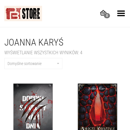
Toggle Menu
0
JOANNA KARYŚ
WYŚWIETLANIE WSZYSTKICH WYNIKÓW: 4
Domyślne sortowanie