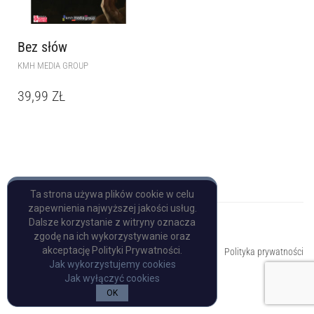
Bez słów
KMH MEDIA GROUP
39,99
ZŁ
Ta strona używa plików cookie w celu
zapewnienia najwyższej jakości usług.
Dalsze korzystanie z witryny oznacza
zgodę na ich wykorzystywanie oraz
Copyright © Pulp Books
akceptację Polityki Prywatności.
Polityka prywatności
Jak wykorzystujemy cookies
Jak wyłączyć cookies
OK