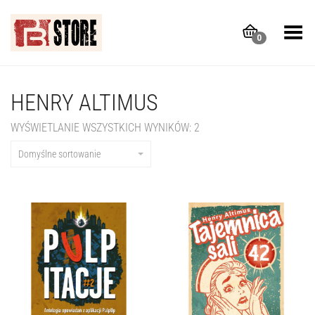
Toggle Menu
0
HENRY ALTIMUS
WYŚWIETLANIE WSZYSTKICH WYNIKÓW: 2
Domyślne sortowanie