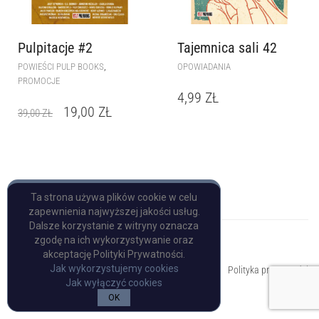
Pulpitacje #2
Tajemnica sali 42
,
POWIEŚCI PULP BOOKS
OPOWIADANIA
PROMOCJE
4,99
ZŁ
19,00
ZŁ
39,00
ZŁ
Ta strona używa plików cookie w celu
zapewnienia najwyższej jakości usług.
Dalsze korzystanie z witryny oznacza
zgodę na ich wykorzystywanie oraz
akceptację Polityki Prywatności.
Copyright © Pulp Books
Jak wykorzystujemy cookies
Polityka prywatności
Jak wyłączyć cookies
OK