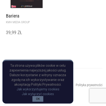
Bariera
KMH MEDIA GROUP
39,99
ZŁ
Ta strona używa plików cookie w celu
zapewnienia najwyższej jakości usług.
Dalsze korzystanie z witryny oznacza
zgodę na ich wykorzystywanie oraz
Copyright © Pulp Books
akceptację Polityki Prywatności.
Polityka prywatności
Jak wykorzystujemy cookies
Jak wyłączyć cookies
OK