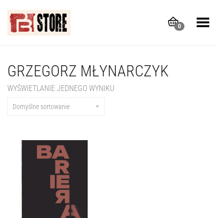
Toggle Menu
0
GRZEGORZ MŁYNARCZYK
WYŚWIETLANIE JEDNEGO WYNIKU
Domyślne sortowanie