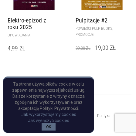
Elektro-epizod z
Pulpitacje #2
roku 2025
,
POWIEŚCI PULP BOOKS
PROMOCJE
OPOWIADANIA
19,00
ZŁ
4,99
ZŁ
39,00
ZŁ
Ta strona używa plików cookie w celu
zapewnienia najwyższej jakości usług.
Dalsze korzystanie z witryny oznacza
zgodę na ich wykorzystywanie oraz
akceptację Polityki Prywatności.
Copyright © Pulp Books
Jak wykorzystujemy cookies
Polityka prywatności
Jak wyłączyć cookies
OK