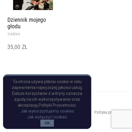
Dziennik mojego
głodu
YUMEKA
35,00
ZŁ
Ta strona używa plików cookie w celu
zapewnienia najwyższej jakości usług.
Dalsze korzystanie z witryny oznacza
zgodę na ich wykorzystywanie oraz
akceptację Polityki Prywatności.
Copyright © Pulp Books
Jak wykorzystujemy cookies
Polityka prywatności
Jak wyłączyć cookies
OK