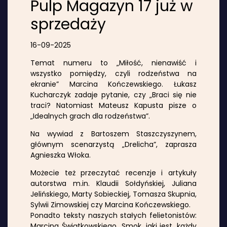
Pulp Magazyn 17 już w
sprzedaży
16-09-2025
Temat numeru to „Miłość, nienawiść i
wszystko pomiędzy, czyli rodzeństwa na
ekranie” Marcina Kończewskiego. Łukasz
Kucharczyk zadaje pytanie, czy „Braci się nie
traci? Natomiast Mateusz Kapusta pisze o
„Idealnych grach dla rodzeństwa”.
Na wywiad z Bartoszem Staszczyszynem,
głównym scenarzystą „Drelicha”, zaprasza
Agnieszka Włoka.
Możecie też przeczytać recenzje i artykuły
autorstwa m.in. Klaudii Sołdyńskiej, Juliana
Jelińskiego, Marty Sobieckiej, Tomasza Skupnia,
Sylwii Zimowskiej czy Marcina Kończewskiego.
Ponadto teksty naszych stałych felietonistów:
Marcina Świątkowskiego „Smok, jaki jest, każdy