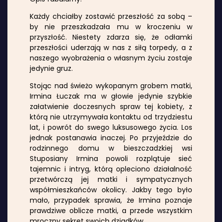
Każdy chciałby zostawić przeszłość za sobą –
by nie przeszkadzała mu w kroczeniu w
przyszłość. Niestety zdarza się, że odłamki
przeszłości uderzają w nas z siłą torpedy, a z
naszego wyobrażenia o własnym życiu zostaje
jedynie gruz.
Stojąc nad świeżo wykopanym grobem matki,
Irmina Łuczak ma w głowie jedynie szybkie
załatwienie doczesnych spraw tej kobiety, z
którą nie utrzymywała kontaktu od trzydziestu
lat, i powrót do swego luksusowego życia. Los
jednak postanawia inaczej. Po przyjeździe do
rodzinnego domu w bieszczadzkiej wsi
Stuposiany Irmina powoli rozplątuje sieć
tajemnic i intryg, którą opleciono działalność
przetwórczą jej matki i sympatycznych
współmieszkańców okolicy. Jakby tego było
mało, przypadek sprawia, że Irmina poznaje
prawdziwe oblicze matki, a przede wszystkim
mroczny sekret swoich dziadków.