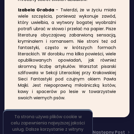
Izabela Grabda
– Twierdzi, że w życiu miała
wiele szczęścia, ponieważ wykonuje zawód,
który uwielbia, a wytwory bogatej wyobraźni
potrafi ubrać w słowa i przelać na papier. Pisze
literaturę obyczajową zabarwioną sensacją,
kryminałem i romansem. Nie stroni też od
fantastyki, często w krótszych formach
literackich. W dorobku ma kilka powieści, wiele
opublikowanych opowiadań, jak również
skromną liczbę artykułów. Warsztat pisarski
szlifowała w Sekcji Literackiej przy Krakowskiej
Sieci Fantastyki pod czujnym okiem Pawła
Majki. Jest niepoprawną miłośniczką kotów,
kawy i spacerów po lesie w towarzystwie
swoich wiernych psów.
Ta strona używa plików cookie w
celu zapewnienia najwyższej jakości
usług. Dalsze korzystanie z witryny
Poprzedni Post
Następny Post