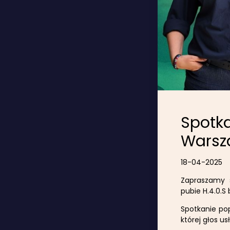
Spotka
Warsz
18-04-2025
Zapraszamy 
pubie H.4.0.S
Spotkanie pop
której głos u