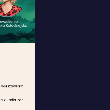
 warszawskim
a z Radia Zet,