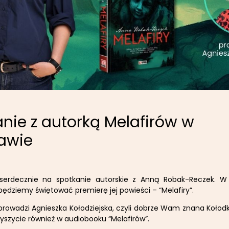
nie z autorką Melafirów w
awie
serdecznie na spotkanie autorskie z Anną Robak-Reczek. W
 będziemy świętować premierę jej powieści – “Melafiry”.
rowadzi Agnieszka Kołodziejska, czyli dobrze Wam znana Kołodk
słyszycie również w audiobooku “Melafirów”.