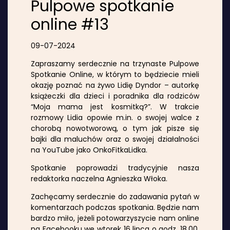
Pulpowe spotkanie
online #13
09-07-2024
Zapraszamy serdecznie na trzynaste Pulpowe
Spotkanie Online, w którym to będziecie mieli
okazję poznać na żywo Lidię Dyndor – autorkę
książeczki dla dzieci i poradnika dla rodziców
“Moja mama jest kosmitką?”. W trakcie
rozmowy Lidia opowie m.in. o swojej walce z
chorobą nowotworową, o tym jak pisze się
bajki dla maluchów oraz o swojej działalności
na YouTube jako OnkoFitkaLidka.
Spotkanie poprowadzi tradycyjnie nasza
redaktorka naczelna Agnieszka Włoka.
Zachęcamy serdecznie do zadawania pytań w
komentarzach podczas spotkania. Będzie nam
bardzo miło, jeżeli potowarzyszycie nam online
na Facebooku we wtorek 16 lipca o godz. 18.00,