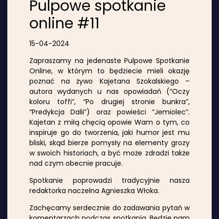
Pulpowe spotkanie
online #11
15-04-2024
Zapraszamy na jedenaste Pulpowe Spotkanie
Online, w którym to będziecie mieli okazję
poznać na żywo Kajetana Szokalskiego –
autora wydanych u nas opowiadań (“Oczy
koloru toffi”, “Po drugiej stronie bunkra”,
“Predykcja Dalii”) oraz powieści “Jemiolec”.
Kajetan z miłą chęcią opowie Wam o tym, co
inspiruje go do tworzenia, jaki humor jest mu
bliski, skąd bierze pomysły na elementy grozy
w swoich historiach, a być może zdradzi także
nad czym obecnie pracuje.
Spotkanie poprowadzi tradycyjnie nasza
redaktorka naczelna Agnieszka Włoka.
Zachęcamy serdecznie do zadawania pytań w
komentarzach podczas spotkania. Będzie nam