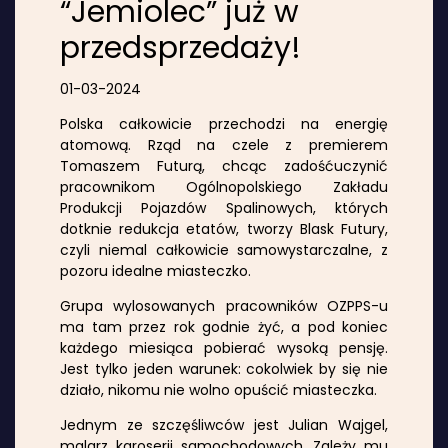
“Jemiolec” już w
przedsprzedaży!
01-03-2024
Polska całkowicie przechodzi na energię
atomową. Rząd na czele z premierem
Tomaszem Futurą, chcąc zadośćuczynić
pracownikom Ogólnopolskiego Zakładu
Produkcji Pojazdów Spalinowych, których
dotknie redukcja etatów, tworzy Blask Futury,
czyli niemal całkowicie samowystarczalne, z
pozoru idealne miasteczko.
Grupa wylosowanych pracowników OZPPS-u
ma tam przez rok godnie żyć, a pod koniec
każdego miesiąca pobierać wysoką pensję.
Jest tylko jeden warunek: cokolwiek by się nie
działo, nikomu nie wolno opuścić miasteczka.
Jednym ze szczęśliwców jest Julian Wajgel,
malarz karoserii samochodowych. Zależy mu