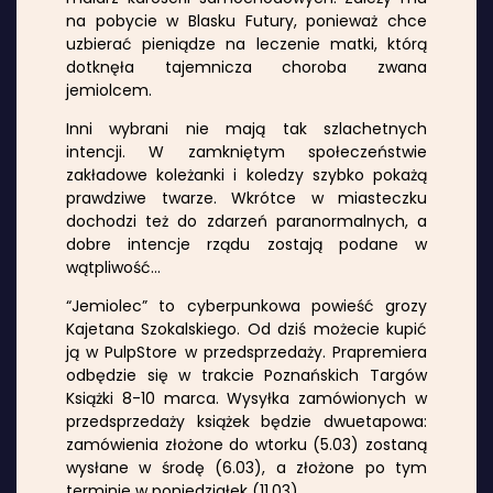
na pobycie w Blasku Futury, ponieważ chce
uzbierać pieniądze na leczenie matki, którą
dotknęła tajemnicza choroba zwana
jemiolcem.
Inni wybrani nie mają tak szlachetnych
intencji. W zamkniętym społeczeństwie
zakładowe koleżanki i koledzy szybko pokażą
prawdziwe twarze. Wkrótce w miasteczku
dochodzi też do zdarzeń paranormalnych, a
dobre intencje rządu zostają podane w
wątpliwość…
“Jemiolec” to cyberpunkowa powieść grozy
Kajetana Szokalskiego. Od dziś możecie kupić
ją w PulpStore w przedsprzedaży. Prapremiera
odbędzie się w trakcie Poznańskich Targów
Książki 8-10 marca. Wysyłka zamówionych w
przedsprzedaży książek będzie dwuetapowa:
zamówienia złożone do wtorku (5.03) zostaną
wysłane w środę (6.03), a złożone po tym
terminie w poniedziałek (11.03).