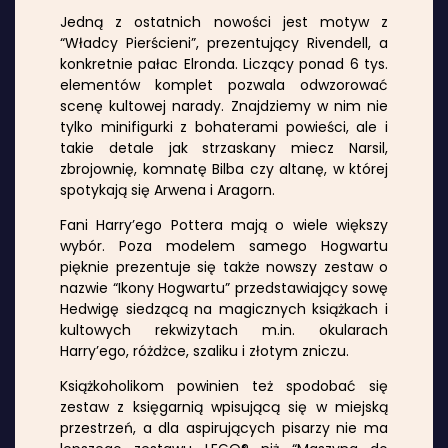
Jedną z ostatnich nowości jest motyw z
“Władcy Pierścieni”, prezentujący Rivendell, a
konkretnie pałac Elronda. Liczący ponad 6 tys.
elementów komplet pozwala odwzorować
scenę kultowej narady. Znajdziemy w nim nie
tylko minifigurki z bohaterami powieści, ale i
takie detale jak strzaskany miecz Narsil,
zbrojownię, komnatę Bilba czy altanę, w której
spotykają się Arwena i Aragorn.
Fani Harry’ego Pottera mają o wiele większy
wybór. Poza modelem samego Hogwartu
pięknie prezentuje się także nowszy zestaw o
nazwie “Ikony Hogwartu” przedstawiający sowę
Hedwigę siedzącą na magicznych książkach i
kultowych rekwizytach m.in. okularach
Harry’ego, różdżce, szaliku i złotym zniczu.
Książkoholikom powinien też spodobać się
zestaw z księgarnią wpisującą się w miejską
przestrzeń, a dla aspirujących pisarzy nie ma