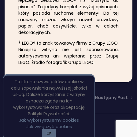
lepszego zestawu LEGO® niż “Maszyna do
pisania”. To jedyny komplet z wyżej opisanych,
który posiada ruchome elementy! Do tej
maszyny można włożyć nawet prawdziwy
papier, choć oczywiście, tylko w celach
dekoracyjnych.
/ LEGO® to znak towarowy firmy z Grupy LEGO.
Niniejsza witryna nie jest sponsorowana,
autoryzowana ani wspierana przez Grupę
LEGO. Źródło fotografii: Grupa LEGO.
Ta strona używa plików cookie w
celu zapewnienia najwyższej jakości
usług. Dalsze korzystanie z witryny
Poprzedni Post
Następny Post
oznacza zgodę na ich
wykorzystywanie oraz akceptację
Polityki Prywatności.
Jak wykorzystujemy cookies
Copyright © PulpBooks
Jak wyłączyć cookies
Polityka prywatności
OK