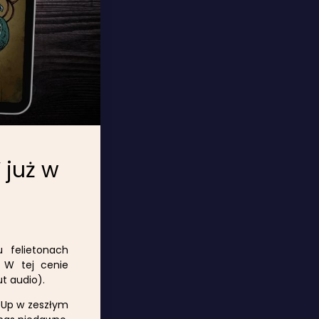
 już w
 felietonach
. W tej cenie
ut audio).
ulpUp w zeszłym