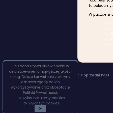
roku. Jeśli za
to polecamy 
W paczce znaj
St
Kr
D
Mi
Me
Ta strona używa plików cookie w
celu zapewnienia najwyższej jakości
Poprzedni Post
usług. Dalsze korzystanie z witryny
oznacza zgodę na ich
wykorzystywanie oraz akceptację
Polityki Prywatności.
Jak wykorzystujemy cookies
Jak wyłączyć cookies
Copyright © PulpBooks
OK