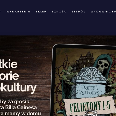
Y
WYDARZENIA
SKLEP
SZKOŁA
ZESPÓŁ
WYDAWNICT