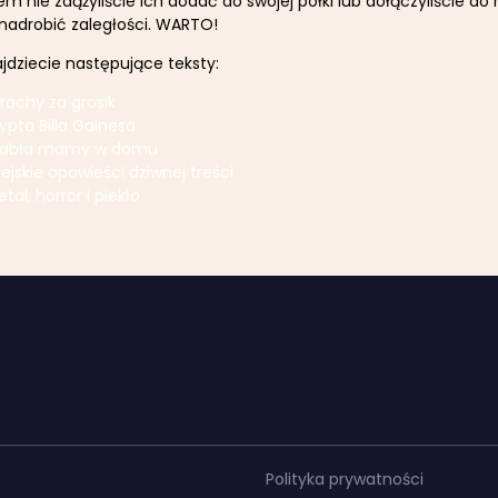
tem nie zdążyliście ich dodać do swojej półki lub dołączyliście d
nadrobić zaległości. WARTO!
dziecie następujące teksty:
rachy za grosik
ypta Billa Gainesa
iabła mamy w domu
ejskie opowieści dziwnej treści
tal, horror i piekło
Polityka prywatności