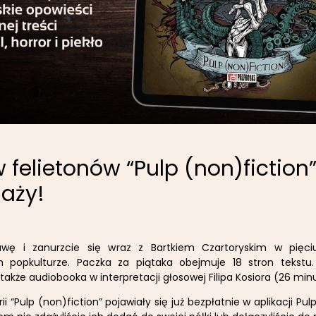
 felietonów “Pulp (non)fiction”
aży!
wę i zanurzcie się wraz z Bartkiem Czartoryskim w pięciu
 popkulturze. Paczka za piątaka obejmuje 18 stron tekstu
także audiobooka w interpretacji głosowej Filipa Kosiora (26 min
rii “Pulp (non)fiction” pojawiały się już bezpłatnie w aplikacji P