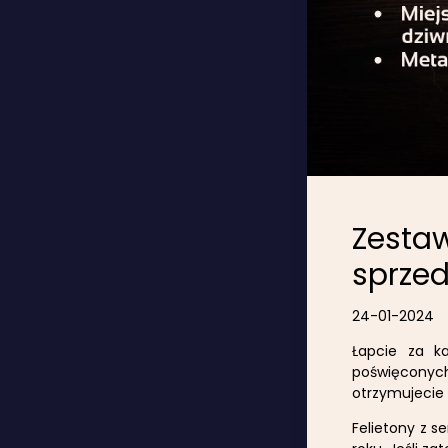
Zestaw
sprzed
24-01-2024
Łapcie za ka
poświęconych
otrzymujecie 
Felietony z se