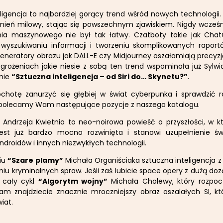
ligencja to najbardziej gorący trend wśród nowych technologii.
mień milowy, stając się powszechnym zjawiskiem. Nigdy wcześn
ia maszynowego nie był tak łatwy. Czatboty takie jak Cha
yszukiwaniu informacji i tworzeniu skomplikowanych raportó
Generatory obrazu jak DALL-E czy Midjourney oszałamiają precyzją
agrożeniach jakie niesie z sobą ten trend wspominała już Sylw
onie
“Sztuczna inteligencja – od Siri do… Skynetu?”
.
ochotę zanurzyć się głębiej w świat cyberpunka i sprawdzić r
I polecamy Wam następujące pozycje z naszego katalogu.
Andrzeja Kwietnia to neo-noirowa powieść o przyszłości, w kt
 jest już bardzo mocno rozwinięta i stanowi uzupełnienie ś
droidów i innych niezwykłych technologii.
iu
“Szare plamy”
Michała Organiściaka sztuczna inteligencja 
iu kryminalnych spraw. Jeśli zaś lubicie space opery z dużą doz
 cały cykl
“Algorytm wojny”
Michała Cholewy, który rozpo
Tam znajdziecie znacznie mroczniejszy obraz oszalałych SI, kt
iat.