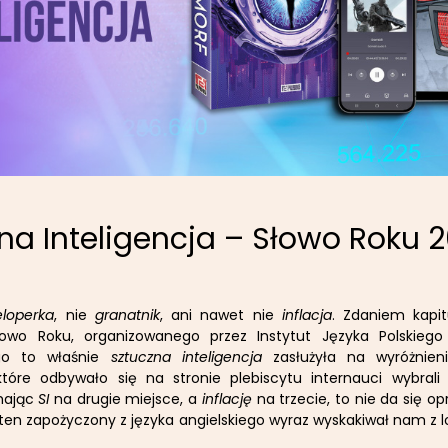
na Inteligencja – Słowo Roku 
loperka
, nie
granatnik
, ani nawet nie
inflacja
. Zdaniem kapitu
łowo Roku, organizowanego przez Instytut Języka Polskiego
go to właśnie
sztuczna inteligencja
zasłużyła na wyróżnien
które odbywało się na stronie plebiscytu internauci wybrali
chając
SI
na drugie miejsce, a
inflację
na trzecie, to nie da się op
 ten zapożyczony z języka angielskiego wyraz wyskakiwał nam z 