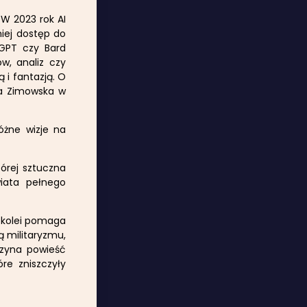
 W 2023 rok AI
iej dostęp do
tGPT czy Bard
w, analiz czy
 i fantazją. O
ia Zimowska w
óżne wizje na
órej sztuczna
wiata pełnego
z kolei pomaga
ą militaryzmu,
czyna powieść
óre zniszczyły