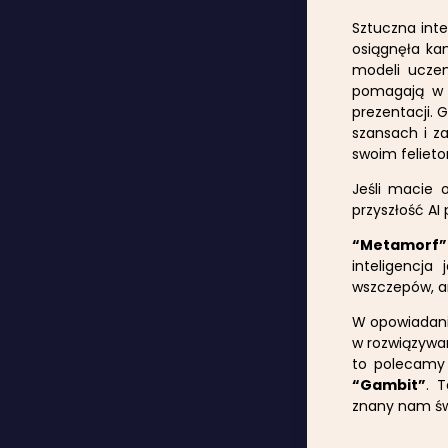
Sztuczna inte
osiągnęła ka
modeli uczen
pomagają w w
prezentacji. 
szansach i z
swoim feliet
Jeśli macie 
przyszłość A
“Metamorf”
inteligencja
wszczepów, an
W opowiadan
w rozwiązywan
to polecamy
“Gambit”
. 
znany nam św