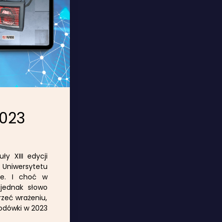
2023
ły XIII edycji
 Uniwersytetu
ie. I choć w
 jednak słowo
rzeć wrażeniu,
lodówki w 2023