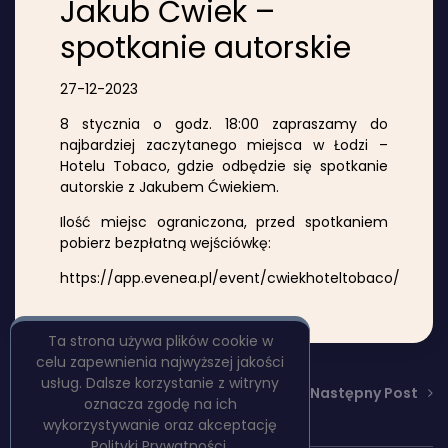
Jakub Ćwiek –
spotkanie autorskie
27-12-2023
8 stycznia o godz. 18:00 zapraszamy do
najbardziej zaczytanego miejsca w Łodzi –
Hotelu Tobaco, gdzie odbędzie się spotkanie
autorskie z Jakubem Ćwiekiem.
Ilość miejsc ograniczona, przed spotkaniem
pobierz bezpłatną wejściówkę:
https://app.evenea.pl/event/cwiekhoteltobaco/
Ta strona używa plików cookie w
celu zapewnienia najwyższej jakości
usług. Dalsze korzystanie z witryny
Poprzedni Post
Następny Post
oznacza zgodę na ich
wykorzystywanie oraz akceptację
Polityki Prywatności.