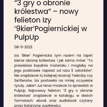
“3 gry o obronie
królestwa” – nowy
felieton Izy
‘9kier’Pogiernickiej w
PulpUp
08-11-2023
Iza ‘9kier’ Pogiernicka tym razem na tapet
bierze obronę królestwa. I jak sama mówi: “To
prawdziwa kopalnia materiału i mogłaby na
jego podstawie napisać od razu 5 odcinków”.
Nie znajdziecie tu kolejnej recenzji Twierdzy czy
Settlersów. Iza postawiła na mniej oczywiste
tytuły. Jakie? Już teraz możecie to sprawdzić w
PulpUp. Najnowszy felieton “3 gry o obronie
królestwa’ znajdziecie w katalogu w dwóch
formatach: ebook oraz audiobook czytany
przez Katarzynę Juszkiewicz.